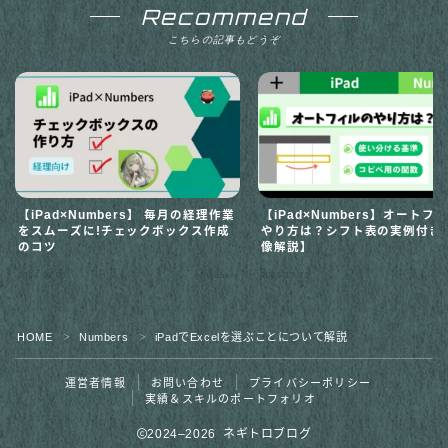
Recommend
こちらの記事もどうぞ
【iPad×Numbers】 毎月の経理作業
【iPad×Numbers】オートフ
をスムーズに!チェックボックス作成
やり方は？シフト表の実例付き
のコツ
像解説】
2024.09.05
Numbers
2025.12.21
HOME
Numbers
iPadでExcelを選ぶことについて解説
＞
＞
運営者情報
お問い合わせ
プライバシーポリシー
実績＆スキルのポートフォリオ
2024–2026 ネギトロブログ