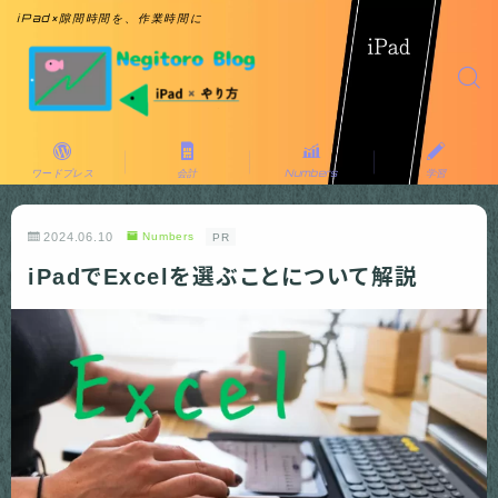
iPad×隙間時間を、作業時間に
ワードプレス
会計
Numbers
学習
2024.06.10
Numbers
PR
iPadでExcelを選ぶことについて解説