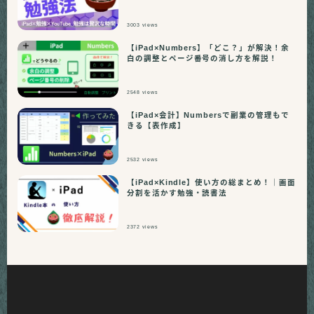
3003
views
【iPad×Numbers】「どこ？」が解決！余
白の調整とページ番号の消し方を解説！
2548
views
【iPad×会計】Numbersで副業の管理もで
きる【表作成】
2532
views
【iPad×Kindle】使い方の総まとめ！｜画面
分割を活かす勉強・読書法
2372
views