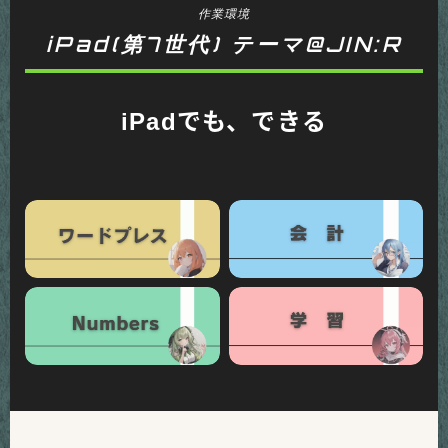
作業環境
iPad(第7世代) テーマ@JIN:R
iPadでも、できる