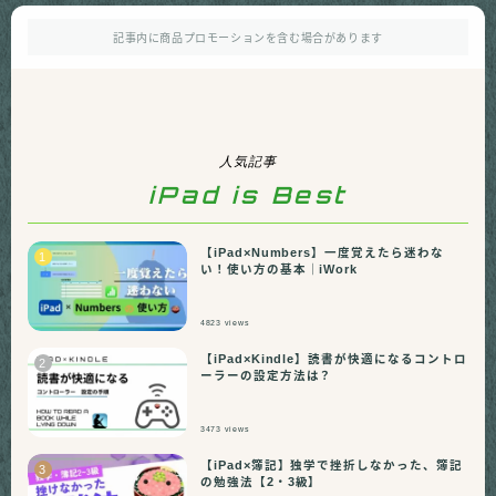
記事内に商品プロモーションを含む場合があります
人気記事
iPad is Best
【iPad×Numbers】一度覚えたら迷わな
い！使い方の基本｜iWork
4823
views
【iPad×Kindle】読書が快適になるコントロ
ーラーの設定方法は？
3473
views
【iPad×簿記】独学で挫折しなかった、簿記
の勉強法【2・3級】