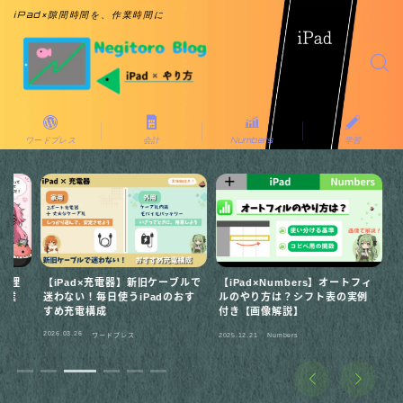
iPad×隙間時間を、作業時間に
ワードプレス
会計
Numbers
学習
【iPad×充電器】新旧ケーブルで
【iPad×Numbers】オートフィ
【iPa
迷わない！毎日使うiPadのおす
ルのやり方は？シフト表の実例
形式」
すめ充電構成
付き【画像解説】
強法
2026.03.26
2025.11.
ワードプレス
2025.12.21
Numbers