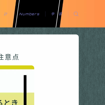
会 計
学 習
Numbers
の注意点