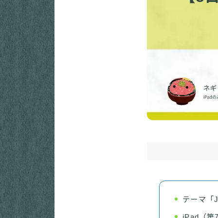
テーマ「J
iPad