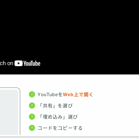
YouTubeを
Web上で開く
「共有」を選び
「埋め込み」選び
コードをコピーする