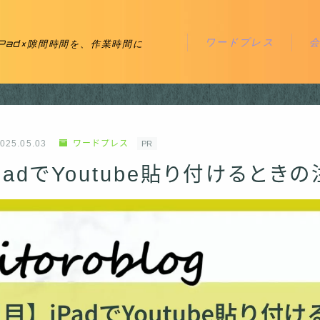
ワードプレス
iPad×隙間時間を、作業時間に
025.05.03
ワードプレス
PR
PadでYoutube貼り付けるとき