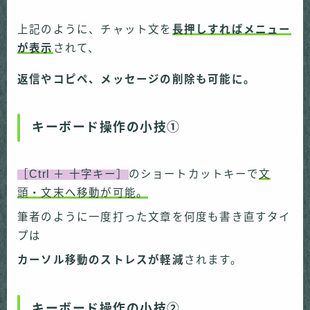
上記のように、チャット文を
長押しすればメニュー
が表示
されて、
返信やコピペ、メッセージの削除も可能に。
キーボード操作の小技①
［Ctrl ＋ 十字キー］
のショートカットキーで
文
頭・文末へ移動が可能。
筆者のように一度打った文章を何度も書き直すタイ
プは
カーソル移動のストレスが軽減
されます。
キーボード操作の小技②