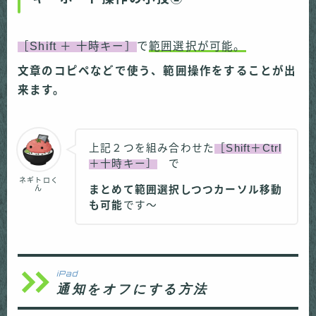
［
Shift ＋ 十時キー
］
で
範囲選択が可能。
文章のコピペなどで使う、範囲操作をすることが出
来ます。
上記２つを組み合わせた
［Shift＋Ctrl
＋十時キー］
で
ネギトロく
ん
まとめて範囲選択しつつカーソル移動
も可能
です〜
iPad
通知をオフにする
方法