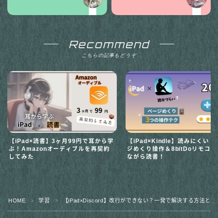
Recommend
こちらの記事もどうぞ
【iPad×読書】3ヶ月99円で耳から学
【iPad×Kindle】読みにくい
ぶ！Amazonオーディブルを再契約
ジめくり操作＆8bitDoリモコ
してみた
ながら読書！
2024.11.17
2025.01.22
学習
HOME
学習
【iPad×Discord】改行ができない？一発で解決する方法と
＞
＞