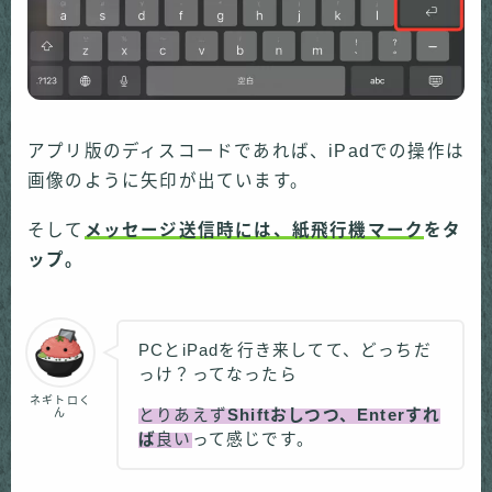
アプリ版のディスコードであれば、iPadでの操作は
画像のように矢印が出ています。
そして
メッセージ送信時には、紙飛行機マーク
をタ
ップ。
PCとiPadを行き来してて、どっちだ
っけ？ってなったら
ネギトロく
ん
とりあえず
Shiftおしつつ、Enterすれ
ば
良い
って感じです。