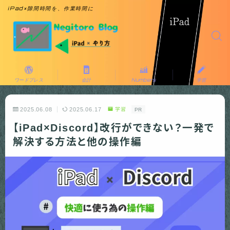
iPad×隙間時間を、作業時間に
ワードプレス
会計
Numbers
学習
2025.06.08
2025.06.17
学習
PR
【iPad×Discord】改行ができない？一発で
解決する方法と他の操作編