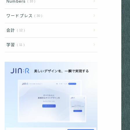
Numbers
10
ワードプレス
30
会計
12
学習
11