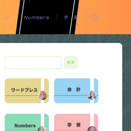
会 計
学 習
Numbers
検索