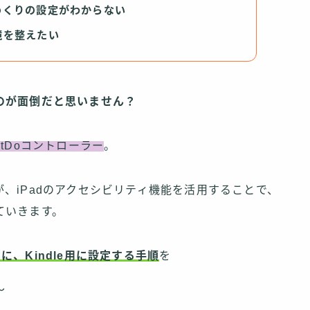
めくりの設定がわからない
境を整えたい
のが面倒だと思いません？
BitDoコントローラー
。
、iPadのアクセシビリティ機能を活用することで、
ていきます。
2を例に、Kindle用に設定する手順
を
〜