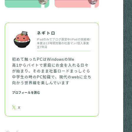
ネギトロ
iPadのみでブログ運営中/iPadの挑戦者/
本業は13時間労働の社畜マン/個人事業
主7年目
初めて触ったPCはWindowsのMe
高1からバイトで家庭にお金を入れる日々
が始まり、そのまま社畜ロードまっしぐら
中学生の時のPC知識で、現代のwebに立ち
向かう世界線を楽しんでいます
プロフィールを読む
X