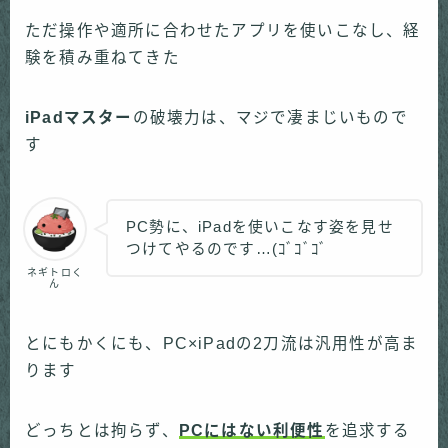
ただ操作や適所に合わせたアプリを使いこなし、経
験を積み重ねてきた
iPadマスター
の破壊力は、マジで凄まじいもので
す
PC勢に、iPadを使いこなす姿を見せ
つけてやるのです…(ｺﾞｺﾞｺﾞ
ネギトロく
ん
とにもかくにも、PC×iPadの2刀流は汎用性が高ま
ります
どっちとは拘らず、
PCにはない利便性
を追求する