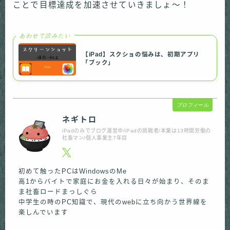
ことで目標達成を加速させていきましょ〜！
あわせて読みたい
【iPad】スクショの悩みは、初期アプリ
「ブック」
プロフィール
ネギトロ
iPadのみでブログ運営中/iPadの挑戦者/本業は13時間労働の
社畜マン/個人事業主7年目
初めて触ったPCはWindowsのMe
高1からバイトで家庭にお金を入れる日々が始まり、そのま
ま社畜ロードまっしぐら
中学生の時のPC知識で、現代のwebに立ち向かう世界線を
楽しんでいます