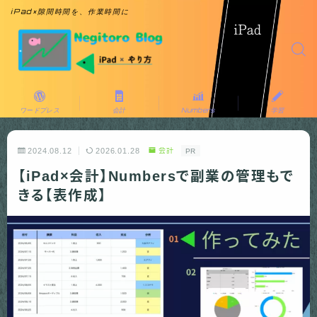
iPad×隙間時間を、作業時間に
ワードプレス
会計
Numbers
学習
2024.08.12
2026.01.28
会計
PR
【iPad×会計】Numbersで副業の管理もで
きる【表作成】