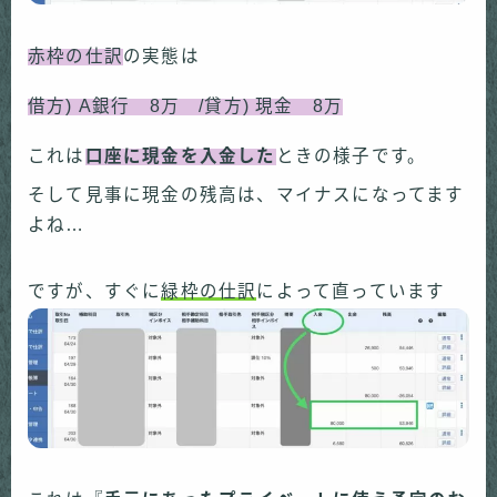
赤枠の仕訳
の実態は
借方) A銀行 8万 /貸方) 現金 8万
これは
口座に現金を入金した
ときの様子です。
そして見事に現金の残高は、マイナスになってます
よね…
ですが、すぐに
緑枠の仕訳
によって直っています