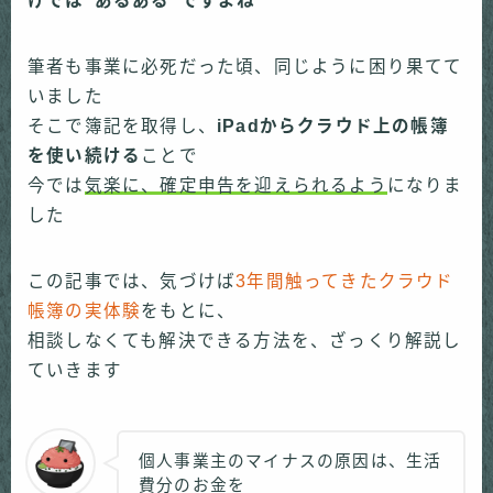
けでは“あるある”ですよね
筆者も事業に必死だった頃、同じように困り果てて
いました
そこで簿記を取得し、
iPadからクラウド上の帳簿
を使い続ける
ことで
今では
気楽に、確定申告を迎えられるよう
になりま
した
この記事では、気づけば
3年間触ってきたクラウド
帳簿の実体験
をもとに、
相談しなくても解決できる方法を、ざっくり解説し
ていきます
個人事業主のマイナスの原因は、生活
費分のお金を