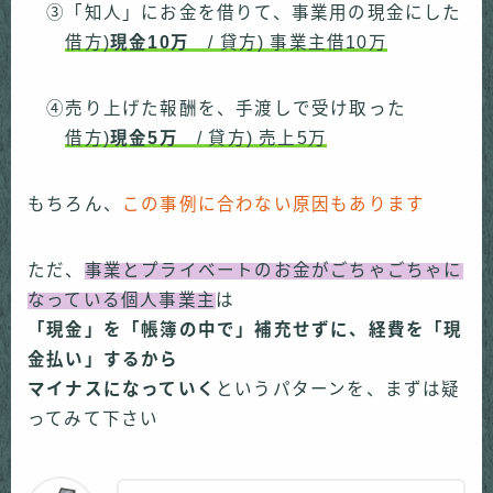
③「知人」にお金を借りて、事業用の現金にした
借方)
現金10万
/ 貸方) 事業主借10万
④売り上げた報酬を、手渡しで受け取った
借方)
現金5万
/ 貸方) 売上5万
もちろん、
この事例に合わない原因もあります
ただ、
事業とプライベートのお金がごちゃごちゃに
なっている個人事業主
は
「
現金」を「帳簿の中で」補充せずに、経費を「現
金払い」するから
マイナスになっていく
というパターンを、まずは疑
ってみて下さい