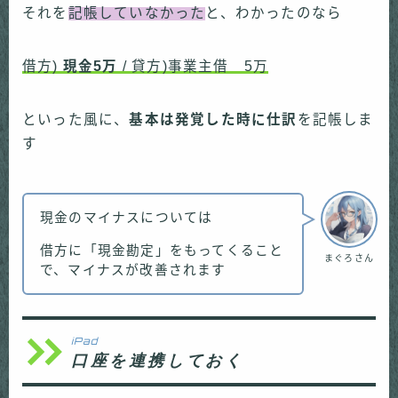
それを
記帳していなかった
と、わかったのなら
借方)
現金5万
/ 貸方)事業主借 5万
といった風に、
基本は発覚した時に仕訳
を記帳しま
す
現金のマイナスについては
借方に「現金勘定」をもってくること
まぐろさん
で、マイナスが改善されます
iPad
口座を連携しておく