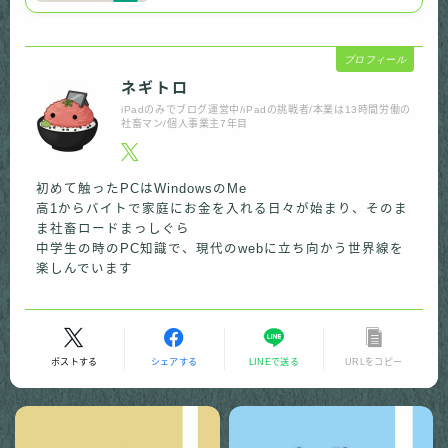
プロフィール
ネギトロ
iPadのみでブログ運営中/iPadの挑戦者/本業は13時間労働の
社畜マン/個人事業主7年目
初めて触ったPCはWindowsのMe
高1からバイトで家庭にお金を入れる日々が始まり、そのま
ま社畜ロードまっしぐら
中学生の時のPC知識で、現代のwebに立ち向かう世界線を
楽しんでいます
ポストする
シェアする
LINEで送る
URLをコピー