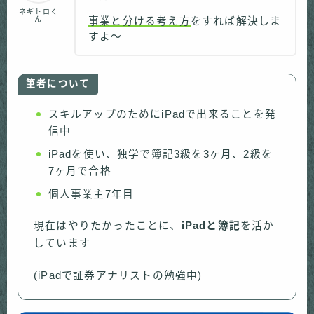
ネギトロく
ん
事業と分ける考え方
をすれば解決
しま
すよ〜
筆者について
スキルアップのためにiPadで出来ることを発
信中
iPadを使い、独学で簿記3級を3ヶ月、2級を
7ヶ月で合格
個人事業主7年目
現在はやりたかったことに、
iPadと簿記
を活か
しています
(iPadで証券アナリストの勉強中)