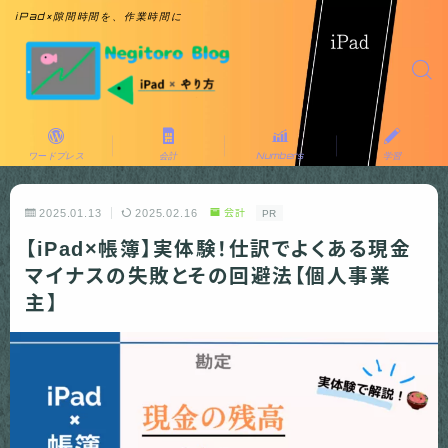
iPad×隙間時間を、作業時間に
ワードプレス
会計
Numbers
学習
2025.01.13
2025.02.16
会計
PR
【iPad×帳簿】実体験！仕訳でよくある現金
マイナスの失敗とその回避法【個人事業
主】