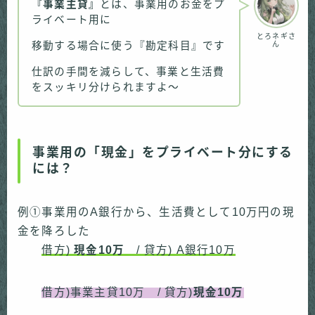
『事業主貸』
とは、事業用のお金をプ
ライベート用に
とろネギさ
移動する場合に使う『勘定科目』です
ん
仕訳の手間を減らして、事業と生活費
をスッキリ分けられますよ〜
事業用の「現金」をプライベート分にする
には？
例①事業用のA銀行から、生活費として10万円の現
金を降ろした
借方)
現金10万
/ 貸方) A銀行10万
借方)事業主貸10万 / 貸方)
現金10万